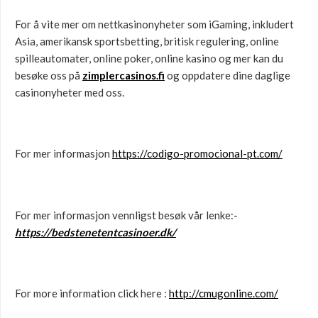
For å vite mer om nettkasinonyheter som iGaming, inkludert
Asia, amerikansk sportsbetting, britisk regulering, online
spilleautomater, online poker, online kasino og mer kan du
besøke oss på
zimplercasinos.fi
og oppdatere dine daglige
casinonyheter med oss.
For mer informasjon
https://codigo-promocional-pt.com/
For mer informasjon vennligst besøk vår lenke:-
https://bedstenetentcasinoer.dk/
For more information click here :
http://cmugonline.com/