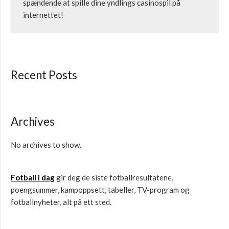
spændende at spille dine yndlings casinospil på 
internettet!
Recent Posts
Archives
No archives to show.
Fotball i dag
gir deg de siste fotballresultatene,
poengsummer, kampoppsett, tabeller, TV-program og
fotballnyheter, alt på ett sted.