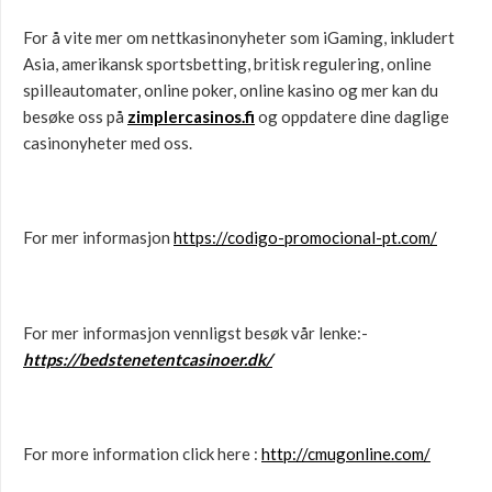
For å vite mer om nettkasinonyheter som iGaming, inkludert
Asia, amerikansk sportsbetting, britisk regulering, online
spilleautomater, online poker, online kasino og mer kan du
besøke oss på
zimplercasinos.fi
og oppdatere dine daglige
casinonyheter med oss.
For mer informasjon
https://codigo-promocional-pt.com/
For mer informasjon vennligst besøk vår lenke:-
https://bedstenetentcasinoer.dk/
For more information click here :
http://cmugonline.com/