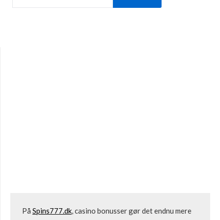
På 
Spins777.dk
, casino bonusser gør det endnu mere 