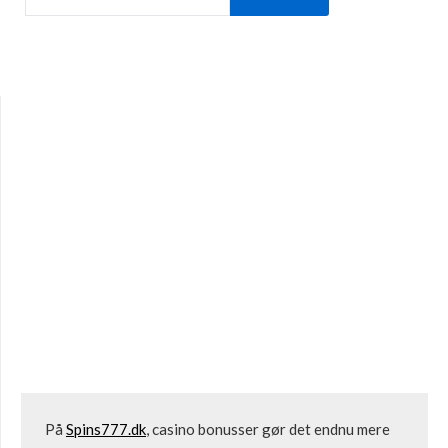
På 
Spins777.dk
, casino bonusser gør det endnu mere 