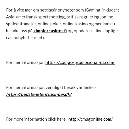
For å vite mer om nettkasinonyheter som iGaming, inkludert
Asia, amerikansk sportsbetting, britisk regulering, online
spilleautomater, online poker, online kasino og mer kan du
besøke oss på
zimplercasinos.fi
og oppdatere dine daglige
casinonyheter med oss.
For mer informasjon
https://codigo-promocional-pt.com/
For mer informasjon vennligst besøk vår lenke:-
https://bedstenetentcasinoer.dk/
For more information click here :
http://cmugonline.com/