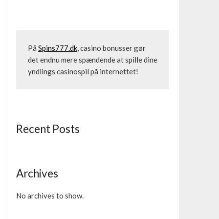
På 
Spins777.dk
, casino bonusser gør 
det endnu mere spændende at spille dine 
yndlings casinospil på internettet!
Recent Posts
Archives
No archives to show.